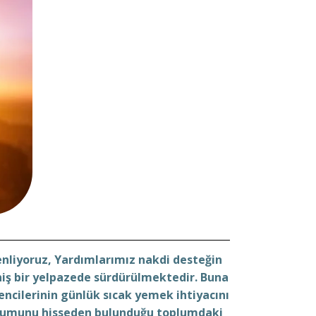
nliyoruz, Yardımlarımız nakdi desteğin
niş bir yelpazede
sürdürülmektedir. Buna
encilerinin günlük sıcak
yemek ihtiyacını
plumunu hisseden
bulunduğu toplumdaki